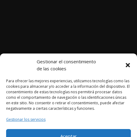
Gestionar el consentimiento
de las cookies
Para ofrecer las mejores experiencias, utilizamos tecnologías como las
cookies para almacenar y/o acceder a la información del dispositivo. El
consentimiento de estas tecnologías nos permitirá procesar datos
como el comportamiento de navegación o las identificaciones únicas
Página web desarrollada por Cocina Tu Marca. Todos los
en este sitio. No consentir o retirar el consentimiento, puede afectar
derechos reservados. ©
negativamente a ciertas características y funciones.
Gestionar los servicios
Aviso legal
|
Cookies
|
Política de privacidad
Aceptar